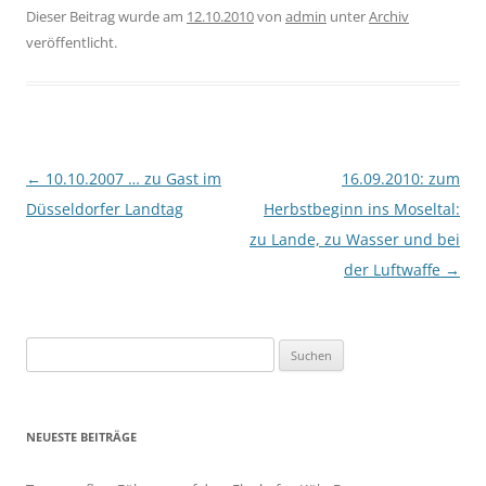
Dieser Beitrag wurde am
12.10.2010
von
admin
unter
Archiv
veröffentlicht.
Beitragsnavigation
←
10.10.2007 … zu Gast im
16.09.2010: zum
Düsseldorfer Landtag
Herbstbeginn ins Moseltal:
zu Lande, zu Wasser und bei
der Luftwaffe
→
Suchen
nach:
NEUESTE BEITRÄGE